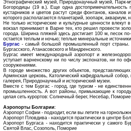
Этнографический музей, Природонаучный музей, Парк-м
Богородицы (19 в.). Еще одна достопримечательность
кустарников и цветов растут среди фонтанов, каналов 
которого располагаются планетарий, зоопарк, аквариум, 
Не только исторические и культурные ценности влекут 
вокзал принимают в Варне тех, кто решил провести зол
города. Ширина пляжей здесь достигает 100 м, песок п
остается теплым и ночью; теплые минеральные источники
Бургас
- самый большой промышленный порт страны. Ра
Бургасского, Атанасовского и Мандренского.
Бургас имеет международный аэропорт и железнодорож
уступает варненскому ни по числу экспонатов, ни по о
сооружениями.
В городе множество других объектов, представляющи
Армянская церковь, Католический кафедральный собор,
галерея, Природонаучный и исторический музеи.
Вместе с тем Бургас - город, где туризм - не единстве
промышленность. А вот районы, примыкающие к городу
целая сеть курортов: Солнечный берег, Несебар, Поморие
Аэропорты Болгарии
:
Аэропорт Софии - подходит, если вы летите на горнолыж
Аэропорт Пловдива - находится практически в центре Бо
Аэропорт Бургаса - находится практически у самого Бу
Святой Влас, Созополь, Поморие