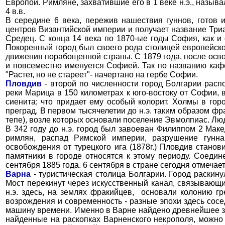
Европой. Римляне, захватившие его в 1 веке н.э., назыв
4 в.в.
В середине 6 века, пережив нашествия гуннов, готов 
центров Византийской империи и получает название Триад
Средец. С конца 14 века по 1870-ые годы София, как 
Покоренный город был своего рода столицей европейско
движения порабощенной страны. С 1879 года, после осво
и повсеместно именуется Софией. Так по названию каф
"Растет, но не стареет"- начертано на гербе Софии.
Пловдив
- второй по численности город Болгарии расп
реки Марица в 150 километрах к юго-востоку от Софии, 
сиенита; что придает ему особый колорит. Холмы в гор
преград. В первом тысячелетии до н.э. таким образом ф
тепе), возле которых основали поселение Эвмолпиас. Люд
В 342 году до н.э. город был завоеван Филиппом 2 Мак
римлян, распад Римской империи, разрушение гунна
освобождения от турецкого ига (1878г.) Пловдив стано
памятники в городе относятся к этому периоду. Соедин
сентября 1885 года. 6 сентября в стране сегодня отмеча
Варна
- туристическая столица Болгарии. Город раскин
Мост перекинут через искусственный канал, связывающи
н.э. здесь, на землях фракийцев, основали колонию гр
возрождения и современность - разные эпохи здесь сосед
машину времени. Именно в Варне найдено древнейшее золо
найденные на раскопках Варненского некрополя, можно 