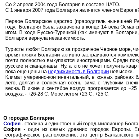
Со 2 апреля 2004 года Болгария в составе НАТО.
С 1 января 2007 года Болгария является членом Европе
Первое Болгарское царство (прародитель нынешней Ре
году. Болгария была захвачена в конце 14 века Осман
игом. В ходе Русско-Турецкой (как именуют в Болгарии
Болгария вернула независимость.
Туристы любят Болгарию за прозрачное Черное море, чи
время пляжи Болгарии активно застраиваются комплек
почти полностью выкупаются иностранцами. Среди пок
русские и скандинавы. Ну, а кто не хочет получить квар
пока еще цены на
недвижимость в Болгарии
невысоки.
Климат умеренно-континентальный, в южных районах б
лето, долгая и солнечная осень, зима с глубоким сне
весна. В июне и сентябре воздух прогревается до +25
воздуха - +26-28 C. Море летом +23 C, +25 C.
О городах Болгарии
София
-
столица и единственный город-миллионер Болга
София
- один из самых древних городов Европы. Ее 
географическое расположение: это центр Балканского 